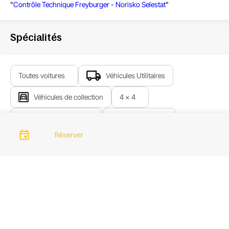
"
Contrôle Technique Freyburger - Norisko Selestat
"
Spécialités
Toutes voitures
Véhicules Utilitaires
Véhicules de collection
4 x 4
Dimensions maximum:
Longueur: 5.90m
Réserver
Hauteur: 2.60m
Largeur: 2.40m