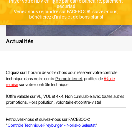
Payer votre RDV en ligne par carte bancaire, paiement
sécurisé
Venez nous rejoindre sur FACEBOOK, suivez-nous,
bénéficiez d'infos et de bons plans!
Actualités
Cliquez sur l'horaire de votre choix pour réserver votre controle
9
€
technique dans notre centre
Promo internet
, profitez de
de
remise
sur votre contrôle technique
(Offre valable sur VL, VUL et 4x4. Non cumulable avec toutes autres
promotions. Hors pollution, volontaire et contre-viste)
Retrouvez-nous et suivez-nous sur FACEBOOK:
"
Contrôle Technique Freyburger - Norisko Selestat
"